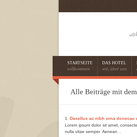
STARTSEITE
DAS HOTEL
willkommen
wir, über uns
Alle Beiträge mit dem
Dasellus ac nibh urna donecac 
Lorem ipsum dolor sit amet, consectetu
nulla vitae semper. Aenean…