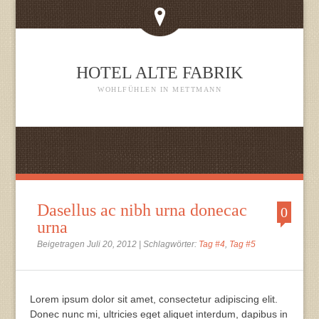
HOTEL ALTE FABRIK
WOHLFÜHLEN IN METTMANN
Dasellus ac nibh urna donecac
0
urna
Beigetragen Juli 20, 2012 | Schlagwörter:
Tag #4
,
Tag #5
Lorem ipsum dolor sit amet, consectetur adipiscing elit.
Donec nunc mi, ultricies eget aliquet interdum, dapibus in